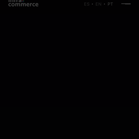
ES
EN
PT
•
•