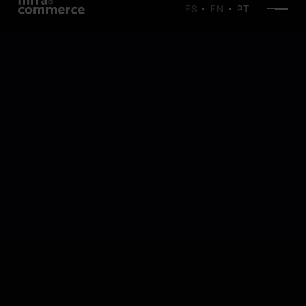
ES
EN
PT
•
•