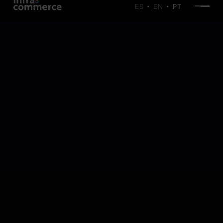
ES
EN
PT
•
•