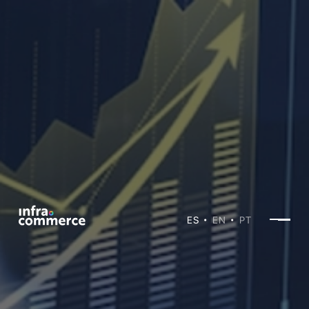
ES
EN
PT
•
•