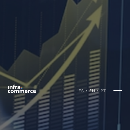
ES
EN
PT
•
•