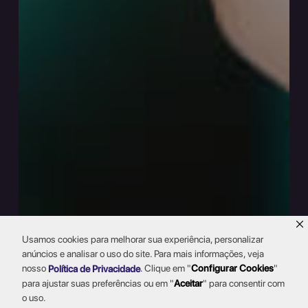
Usamos cookies para melhorar sua experiência, personalizar
anúncios e analisar o uso do site. Para mais informações, veja
nosso
.
Clique em "
Configurar Cookies
"
Política de Privacidade
para ajustar suas preferências ou em "
Aceitar
" para consentir com
o uso.