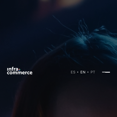
ES
EN
PT
•
•